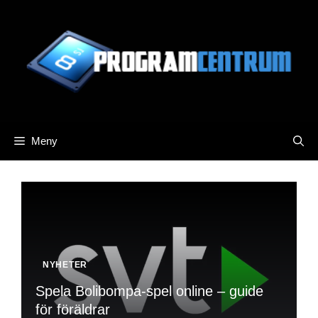
Hoppa
till
innehåll
Meny
NYHETER
Spela Bolibompa-spel online – guide
för föräldrar