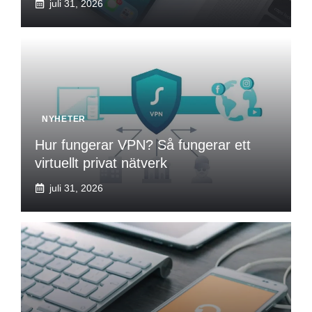
juli 31, 2026
NYHETER
Hur fungerar VPN? Så fungerar ett
virtuellt privat nätverk
juli 31, 2026