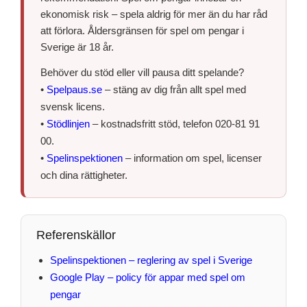
ekonomisk risk – spela aldrig för mer än du har råd
att förlora. Åldersgränsen för spel om pengar i
Sverige är 18 år.
Behöver du stöd eller vill pausa ditt spelande?
•
Spelpaus.se
– stäng av dig från allt spel med
svensk licens.
•
Stödlinjen
– kostnadsfritt stöd, telefon 020-81 91
00.
•
Spelinspektionen
– information om spel, licenser
och dina rättigheter.
Referenskällor
Spelinspektionen – reglering av spel i Sverige
Google Play – policy för appar med spel om
pengar