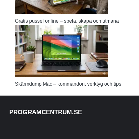
Gratis pussel online – spela, skapa och utmana
Skärmdump Mac – kommandon, verktyg och tips
PROGRAMCENTRUM.SE