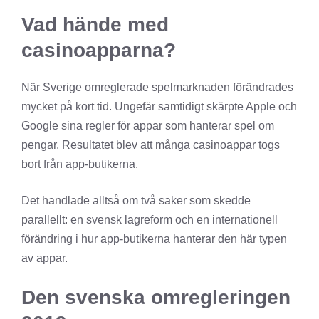
Vad hände med
casinoapparna?
När Sverige omreglerade spelmarknaden förändrades
mycket på kort tid. Ungefär samtidigt skärpte Apple och
Google sina regler för appar som hanterar spel om
pengar. Resultatet blev att många casinoappar togs
bort från app-butikerna.
Det handlade alltså om två saker som skedde
parallellt: en svensk lagreform och en internationell
förändring i hur app-butikerna hanterar den här typen
av appar.
Den svenska omregleringen