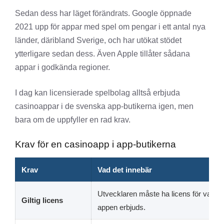
Sedan dess har läget förändrats. Google öppnade
2021 upp för appar med spel om pengar i ett antal nya
länder, däribland Sverige, och har utökat stödet
ytterligare sedan dess. Även Apple tillåter sådana
appar i godkända regioner.
I dag kan licensierade spelbolag alltså erbjuda
casinoappar i de svenska app-butikerna igen, men
bara om de uppfyller en rad krav.
Krav för en casinoapp i app-butikerna
Krav
Vad det innebär
Utvecklaren måste ha licens för varje 
Giltig licens
appen erbjuds.