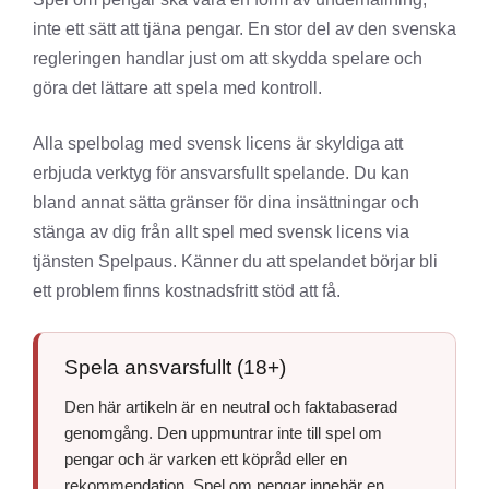
inte ett sätt att tjäna pengar. En stor del av den svenska
regleringen handlar just om att skydda spelare och
göra det lättare att spela med kontroll.
Alla spelbolag med svensk licens är skyldiga att
erbjuda verktyg för ansvarsfullt spelande. Du kan
bland annat sätta gränser för dina insättningar och
stänga av dig från allt spel med svensk licens via
tjänsten Spelpaus. Känner du att spelandet börjar bli
ett problem finns kostnadsfritt stöd att få.
Spela ansvarsfullt (18+)
Den här artikeln är en neutral och faktabaserad
genomgång. Den uppmuntrar inte till spel om
pengar och är varken ett köpråd eller en
rekommendation. Spel om pengar innebär en