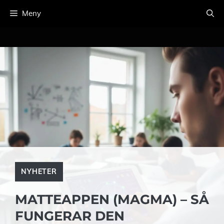
Hoppa
Meny
till
innehåll
NYHETER
MATTEAPPEN (MAGMA) – SÅ
FUNGERAR DEN