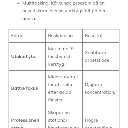
Multitasking: Kör tunga program på en
huvudskärm och ha verktygsfält på den
andra.
Fördel
Beskrivning
Resultat
Mer plats för
Snabbare
Utökad yta
fönster och
arbetsflöde.
verktyg.
Mindre avbrott
för att söka
Djupare
Bättre fokus
efter dolda
koncentration.
fönster.
Skapar en
Professionell
stationär
Högre
setup
känsla med en
arbetsglädje.