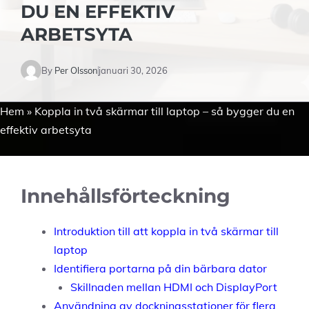
DU EN EFFEKTIV
ARBETSYTA
By
Per Olsson
januari 30, 2026
Hem
»
Koppla in två skärmar till laptop – så bygger du en
effektiv arbetsyta
Innehållsförteckning
Introduktion till att koppla in två skärmar till
laptop
Identifiera portarna på din bärbara dator
Skillnaden mellan HDMI och DisplayPort
Användning av dockningsstationer för flera