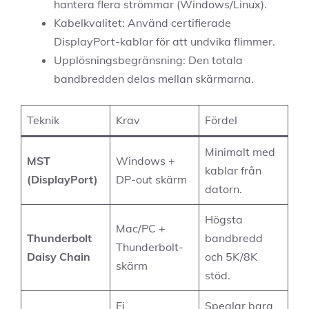
hantera flera strömmar (Windows/Linux).
Kabelkvalitet: Använd certifierade
DisplayPort-kablar för att undvika flimmer.
Upplösningsbegränsning: Den totala
bandbredden delas mellan skärmarna.
Teknik
Krav
Fördel
Minimalt med
MST
Windows +
kablar från
(DisplayPort)
DP-out skärm
datorn.
Högsta
Mac/PC +
Thunderbolt
bandbredd
Thunderbolt-
Daisy Chain
och 5K/8K
skärm
stöd.
Ej
Speglar bara