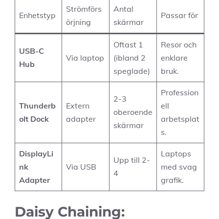
Strömförs
Antal
Enhetstyp
Passar för
örjning
skärmar
Oftast 1
Resor och
USB-C
Via laptop
(ibland 2
enklare
Hub
speglade)
bruk.
Profession
2-3
Thunderb
Extern
ell
oberoende
olt Dock
adapter
arbetsplat
skärmar
s.
DisplayLi
Laptops
Upp till 2-
nk
Via USB
med svag
4
Adapter
grafik.
Daisy Chaining: