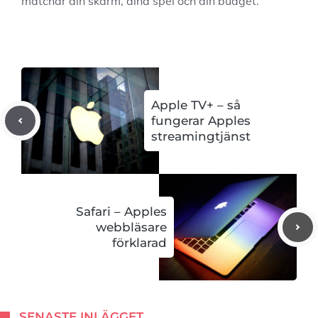
matchar din skärm, dina spel och din budget.
Apple TV+ – så
fungerar Apples
streamingtjänst
Safari – Apples
webbläsare
förklarad
SENASTE INLÄGGET