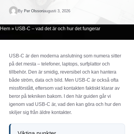
By
Per Olsson
augusti 3, 2026
Hem
»
USB-C – vad det är och hur det fungerar
USB-C är den moderna anslutning som numera sitter
på det mesta – telefoner, laptops, surfplattor och
tillbehör. Den är smidig, reversibel och kan hantera
både ström, data och bild. Men USB-C är också ofta
missförstått, eftersom vad kontakten faktiskt klarar av
beror på tekniken bakom. I den här guiden går vi
igenom vad USB-C är, vad den kan göra och hur den
skiljer sig från äldre kontakter.
Viktiga punkter