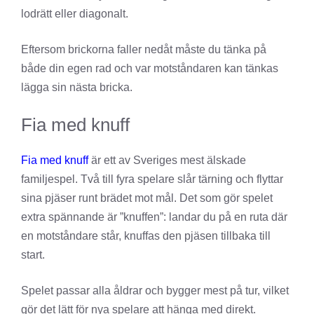
lodrätt eller diagonalt.
Eftersom brickorna faller nedåt måste du tänka på
både din egen rad och var motståndaren kan tänkas
lägga sin nästa bricka.
Fia med knuff
Fia med knuff
är ett av Sveriges mest älskade
familjespel. Två till fyra spelare slår tärning och flyttar
sina pjäser runt brädet mot mål. Det som gör spelet
extra spännande är ”knuffen”: landar du på en ruta där
en motståndare står, knuffas den pjäsen tillbaka till
start.
Spelet passar alla åldrar och bygger mest på tur, vilket
gör det lätt för nya spelare att hänga med direkt.