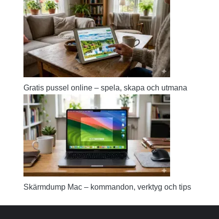
Gratis pussel online – spela, skapa och utmana
Skärmdump Mac – kommandon, verktyg och tips