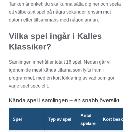
Tanken är enkel: du ska kunna sätta dig ner och spela
ett välbekant spel på några sekunder, ensam mot
datorn eller tillsammans med någon annan.
Vilka spel ingår i Kalles
Klassiker?
Samlingen innehåller totalt 16 spel. Nedan går vi
igenom de mest kända titlarna som lyfts fram i
programmet, med en kort förklaring av vad som gör
varje spel speciellt.
Kända spel i samlingen – en snabb översikt
Antal
Spel
Typ av spel
Kort beskrivn
spelare