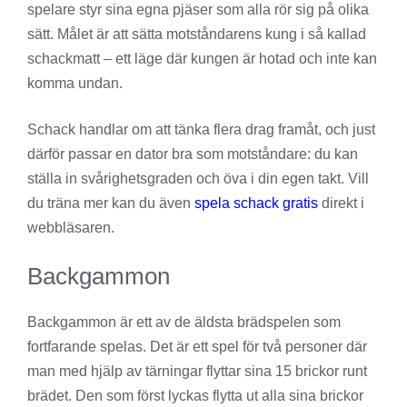
spelare styr sina egna pjäser som alla rör sig på olika
sätt. Målet är att sätta motståndarens kung i så kallad
schackmatt – ett läge där kungen är hotad och inte kan
komma undan.
Schack handlar om att tänka flera drag framåt, och just
därför passar en dator bra som motståndare: du kan
ställa in svårighetsgraden och öva i din egen takt. Vill
du träna mer kan du även
spela schack gratis
direkt i
webbläsaren.
Backgammon
Backgammon är ett av de äldsta brädspelen som
fortfarande spelas. Det är ett spel för två personer där
man med hjälp av tärningar flyttar sina 15 brickor runt
brädet. Den som först lyckas flytta ut alla sina brickor