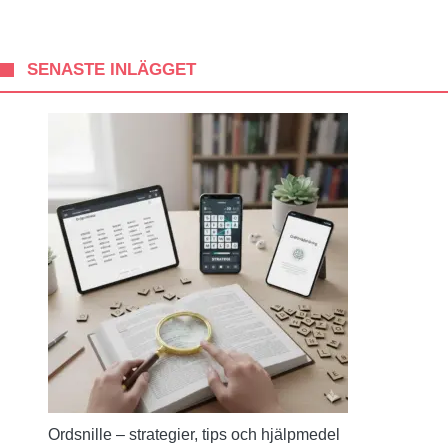
SENASTE INLÄGGET
Ordsnille – strategier, tips och hjälpmedel