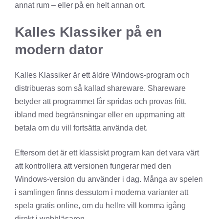
annat rum – eller på en helt annan ort.
Kalles Klassiker på en
modern dator
Kalles Klassiker är ett äldre Windows-program och
distribueras som så kallad shareware. Shareware
betyder att programmet får spridas och provas fritt,
ibland med begränsningar eller en uppmaning att
betala om du vill fortsätta använda det.
Eftersom det är ett klassiskt program kan det vara värt
att kontrollera att versionen fungerar med den
Windows-version du använder i dag. Många av spelen
i samlingen finns dessutom i moderna varianter att
spela gratis online, om du hellre vill komma igång
direkt i webbläsaren.