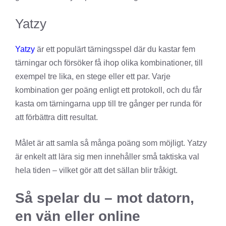
Yatzy
Yatzy
är ett populärt tärningsspel där du kastar fem
tärningar och försöker få ihop olika kombinationer, till
exempel tre lika, en stege eller ett par. Varje
kombination ger poäng enligt ett protokoll, och du får
kasta om tärningarna upp till tre gånger per runda för
att förbättra ditt resultat.
Målet är att samla så många poäng som möjligt. Yatzy
är enkelt att lära sig men innehåller små taktiska val
hela tiden – vilket gör att det sällan blir tråkigt.
Så spelar du – mot datorn,
en vän eller online