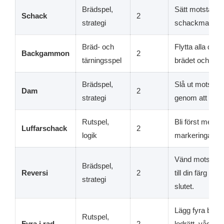
Brädspel,
Sätt motstånda
Schack
2
strategi
schackmatt.
Bräd- och
Flytta alla dina
Backgammon
2
tärningsspel
brädet och ut fö
Brädspel,
Slå ut motstån
Dam
2
strategi
genom att hop
Rutspel,
Bli först med f
Luffarschack
2
logik
markeringar i r
Vänd motstånd
Brädspel,
Reversi
2
till din färg och
strategi
slutet.
Lägg fyra brick
Rutspel,
Fyra i rad
2
lodrätt, vågrätt 