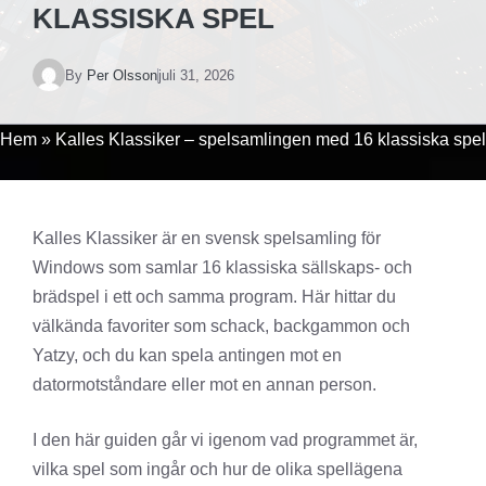
KLASSISKA SPEL
By
Per Olsson
juli 31, 2026
Hem
»
Kalles Klassiker – spelsamlingen med 16 klassiska spel
Kalles Klassiker är en svensk spelsamling för
Windows som samlar 16 klassiska sällskaps- och
brädspel i ett och samma program. Här hittar du
välkända favoriter som schack, backgammon och
Yatzy, och du kan spela antingen mot en
datormotståndare eller mot en annan person.
I den här guiden går vi igenom vad programmet är,
vilka spel som ingår och hur de olika spellägena