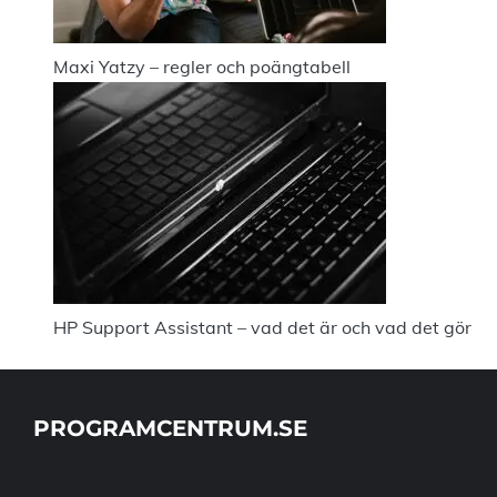
Maxi Yatzy – regler och poängtabell
HP Support Assistant – vad det är och vad det gör
PROGRAMCENTRUM.SE