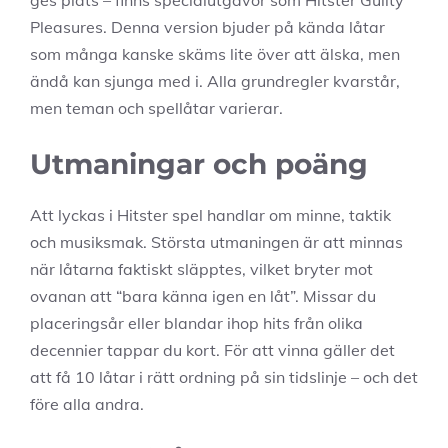
Pleasures. Denna version bjuder på kända låtar
som många kanske skäms lite över att älska, men
ändå kan sjunga med i. Alla grundregler kvarstår,
men teman och spellåtar varierar.
Utmaningar och poäng
Att lyckas i Hitster spel handlar om minne, taktik
och musiksmak. Största utmaningen är att minnas
när låtarna faktiskt släpptes, vilket bryter mot
ovanan att “bara känna igen en låt”. Missar du
placeringsår eller blandar ihop hits från olika
decennier tappar du kort. För att vinna gäller det
att få 10 låtar i rätt ordning på sin tidslinje – och det
före alla andra.