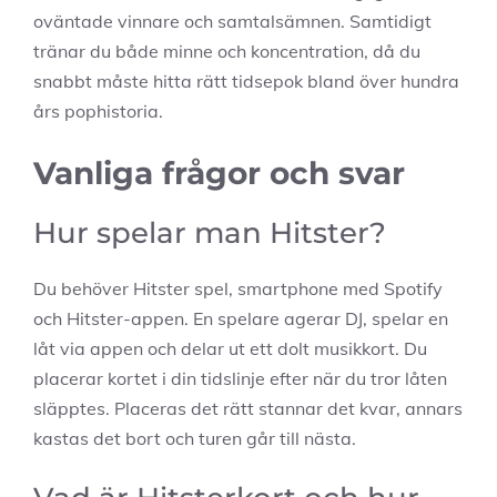
oväntade vinnare och samtalsämnen. Samtidigt
tränar du både minne och koncentration, då du
snabbt måste hitta rätt tidsepok bland över hundra
års pophistoria.
Vanliga frågor och svar
Hur spelar man Hitster?
Du behöver Hitster spel, smartphone med Spotify
och Hitster-appen. En spelare agerar DJ, spelar en
låt via appen och delar ut ett dolt musikkort. Du
placerar kortet i din tidslinje efter när du tror låten
släpptes. Placeras det rätt stannar det kvar, annars
kastas det bort och turen går till nästa.