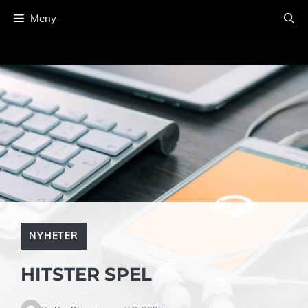
Hoppa
Meny
till
innehåll
NYHETER
HITSTER SPEL