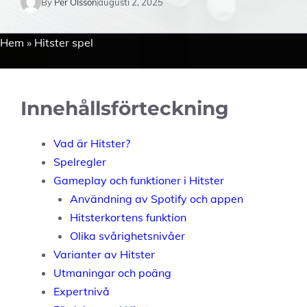
By
Per Olsson
augusti 2, 2025
Hem
»
Hitster spel
Innehållsförteckning
Vad är Hitster?
Spelregler
Gameplay och funktioner i Hitster
Användning av Spotify och appen
Hitsterkortens funktion
Olika svårighetsnivåer
Varianter av Hitster
Utmaningar och poäng
Expertnivå