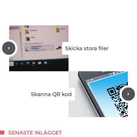
Skicka stora filer
Skanna QR kod
SENASTE INLÄGGET