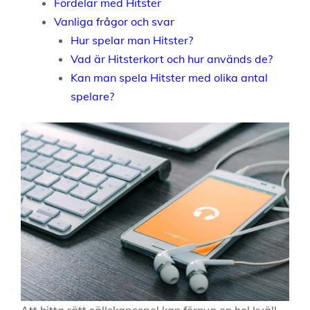
Fördelar med Hitster
Vanliga frågor och svar
Hur spelar man Hitster?
Vad är Hitsterkort och hur används de?
Kan man spela Hitster med olika antal
spelare?
Att hitta rätt sällskapsspel kan förnya en hel kväll